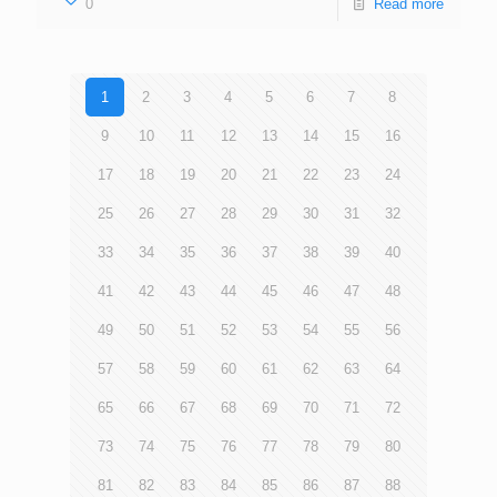
0
Read more
1
2
3
4
5
6
7
8
9
10
11
12
13
14
15
16
17
18
19
20
21
22
23
24
25
26
27
28
29
30
31
32
33
34
35
36
37
38
39
40
41
42
43
44
45
46
47
48
49
50
51
52
53
54
55
56
57
58
59
60
61
62
63
64
65
66
67
68
69
70
71
72
73
74
75
76
77
78
79
80
81
82
83
84
85
86
87
88