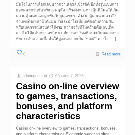
มั่นใจในการเลือกเลขมากกว่าเหตุผลเชิงสถิติ อีกทั้งรูปแบบการ
ออกผลทุกวันจันทร์และพฤหัส สร้างจังหวะการลุ้นที่ถี่พอให้เกิด
ความคุ้นเคยและผูกพันกับชุดเลขประจำงวด ผู้เล่นหวยลาวจึง
จำเลขเด็ดเหล่านี้ได้แม่นยำและนำไปเทียบเคียงกับความฝัน
หรือเหตุการณ์ส่วนตัวได้ง่าย ความจริงที่โหดร้ายคือเลขเด็ด
ลาวไม่ได้แม่นกว่าเลขไทย แต่การเล่าเรื่องที่แนบเนียนต่างหาก
ที่ยกระดับความเชื่อมั่นให้สูงจนกลายเป็น “ของดี” ทางใจ
[…]
0
Read more
admingusar
at
Ağustos 7, 2026
Casino on-line overview
to games, transactions,
bonuses, and platform
characteristics
Casino on-line overview to games, transactions, bonuses,
and platform characteristics Electronic wagering sites