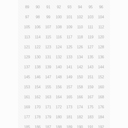
89
90
91
92
93
94
95
96
97
98
99
100
101
102
103
104
105
106
107
108
109
110
111
112
113
114
115
116
117
118
119
120
121
122
123
124
125
126
127
128
129
130
131
132
133
134
135
136
137
138
139
140
141
142
143
144
145
146
147
148
149
150
151
152
153
154
155
156
157
158
159
160
161
162
163
164
165
166
167
168
169
170
171
172
173
174
175
176
177
178
179
180
181
182
183
184
185
186
187
188
189
190
191
192