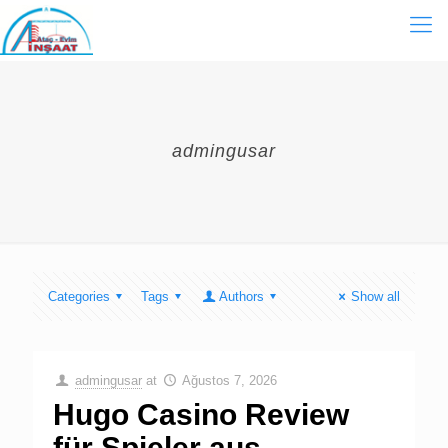
admingusar
Categories
Tags
Authors
Show all
admingusar
at
Ağustos 7, 2026
Hugo Casino Review
für Spieler aus