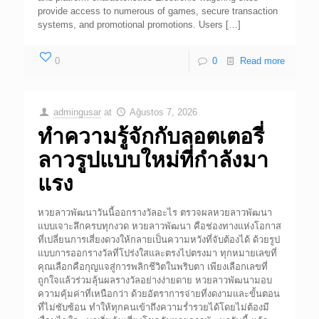
provide access to numerous of games, secure transaction
systems, and promotional promotions. Users
[…]
0
0
Read more
admingusar
at
Ağustos 7, 2026
ทำความรู้จักกับลอตเตอรี่
ลาวรูปแบบใหม่ที่กำลังมา
แรง
หวยลาวพัฒนาวันนี้ออกรางวัลอะไร ตรวจผลหวยลาวพัฒนา
แบบเจาะลึกครบทุกงวด หวยลาวพัฒนา คือช่องทางแห่งโอกาส
ที่เปลี่ยนการเสี่ยงดวงให้กลายเป็นความหวังที่จับต้องได้ ด้วยรูป
แบบการออกรางวัลที่โปร่งใสและตรงไปตรงมา ทุกหมายเลขที่
คุณเลือกคือกุญแจสู่การพลิกชีวิตในพริบตา เพียงเลือกเลขที่
ถูกใจแล้วร่วมลุ้นผลรางวัลอย่างง่ายดาย หวยลาวพัฒนามอบ
ความคุ้มค่าที่เหนือกว่า ด้วยอัตราการจ่ายที่งดงามและขั้นตอน
ที่ไม่ซับซ้อน ทำให้ทุกคนเข้าถึงความร่ำรวยได้โดยไม่ต้องมี